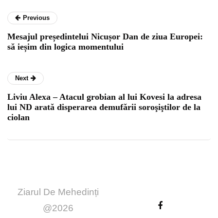
Previous
Mesajul președintelui Nicușor Dan de ziua Europei:
să ieșim din logica momentului
Next
Liviu Alexa – Atacul grobian al lui Kovesi la adresa
lui ND aratǎ disperarea demufǎrii soroşiştilor de la
ciolan
Ziarul De Mehedinți
@2026