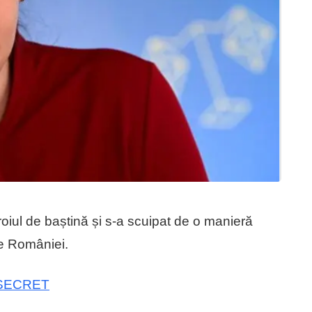
oroiul de baștină și s-a scuipat de o manieră
le României.
 SECRET