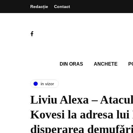
Redacție
Contact
DIN ORAS
ANCHETE
P
in vizor
Liviu Alexa – Atacul
Kovesi la adresa lu
disperarea demufǎrii