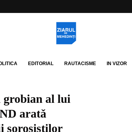
OLITICA
EDITORIAL
RAUTACISME
IN VIZOR
 grobian al lui
i ND aratǎ
 soroşiştilor