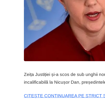
Zeița Justiției și-a scos de sub unghii n
incalificabilă la Nicușor Dan, președinte
CITEȘTE CONTINUAREA PE STRICT