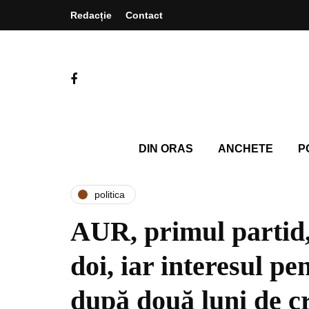
Redacție
Contact
DIN ORAS
ANCHETE
P
politica
AUR, primul partid
doi, iar interesul pe
după două luni de c