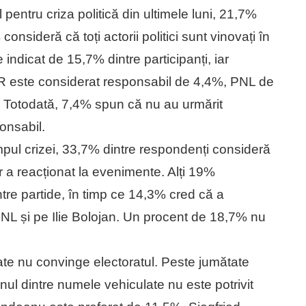
 pentru criza politică din ultimele luni, 21,7%
onsideră că toți actorii politici sunt vinovați în
indicat de 15,7% dintre participanți, iar
R este considerat responsabil de 4,4%, PNL de
Totodată, 7,4% spun că nu au urmărit
ponsabil.
timpul crizei, 33,7% dintre respondenți consideră
 a reacționat la evenimente. Alți 19%
tre partide, în timp ce 14,3% cred că a
PNL și pe Ilie Bolojan. Un procent de 18,7% nu
tate nu convinge electoratul. Peste jumătate
ul dintre numele vehiculate nu este potrivit