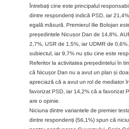
Întrebați cine este principalul responsabil
dintre respondenți indică PSD, iar 21,4% c
egală măsură. Premierul Ilie Bolojan este 
președintele Nicușor Dan de 14,8%. AU
2,7%, USR de 1,5%, iar UDMR de 0,6%. 
subiectul, iar 9,7% nu știu cine este res
Referitor la activitatea președintelui în 
că Nicușor Dan nu a avut un plan și doar
apreciază că a avut un rol de mediator în
favorizat PSD, iar 14,2% că a favorizat 
are o opinie.
Niciuna dintre variantele de premier tes
dintre respondenți (56,1%) spun că niciun