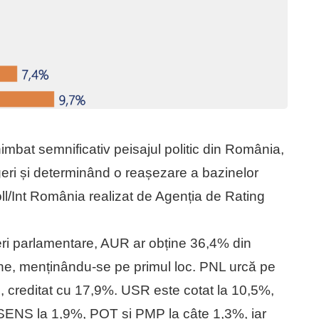
himbat semnificativ peisajul politic din România,
geri și determinând o reașezare a bazinelor
oll/Int România realizat de Agenția de Rating
eri parlamentare, AUR ar obține 36,4% din
iune, menținându-se pe primul loc. PNL urcă pe
 creditat cu 17,9%. USR este cotat la 10,5%,
NS la 1,9%, POT și PMP la câte 1,3%, iar