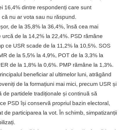
i 16,4% dintre respondenți care sunt
n că nu ar vota sau nu răspund.
ușor, de la 35,8% la 36,4%, însă cea mai
re urcă de la 14,2% la 22,4%. PSD rămâne
n timp ce USR scade de la 11,2% la 10,5%. SOS
R de la 5,5% la 4,9%, POT de la 3,3% la
PER de la 1,8% la 0,6%. PMP rămâne la 1,3%.
incipalul beneficiar al ultimelor luni, atrăgând
proveniți de la formațiuni mai mici, precum USR și
de partidele tradiționale și continuă să
ce PSD își conservă propriul bazin electoral,
at de participarea la vot. În schimb, simpatizanții
lizați.