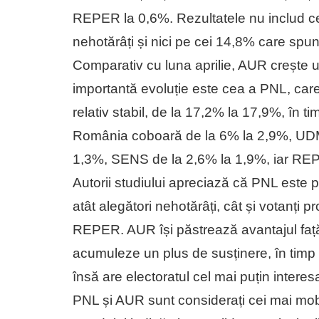
REPER la 0,6%. Rezultatele nu includ ce
nehotărâți și nici pe cei 14,8% care spu
Comparativ cu luna aprilie, AUR crește 
importantă evoluție este cea a PNL, ca
relativ stabil, de la 17,2% la 17,9%, î
România coboară de la 6% la 2,9%, UDM
1,3%, SENS de la 2,6% la 1,9%, iar RE
Autorii studiului apreciază că PNL este pr
atât alegători nehotărâți, cât și votanți 
REPER. AUR își păstrează avantajul față 
acumuleze un plus de susținere, în timp 
însă are electoratul cel mai puțin interes
PNL și AUR sunt considerați cei mai mobi