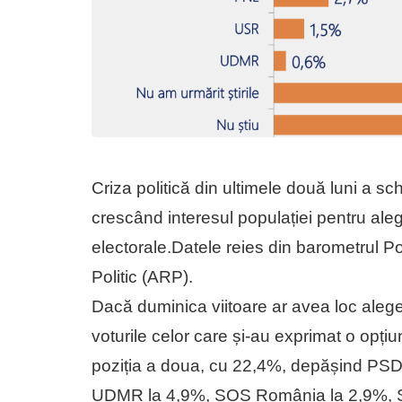
Criza politică din ultimele două luni a sc
crescând interesul populației pentru ale
electorale.Datele reies din barometrul P
Politic (ARP).
Dacă duminica viitoare ar avea loc aleg
voturile celor care și-au exprimat o opț
poziția a doua, cu 22,4%, depășind PSD,
UDMR la 4,9%, SOS România la 2,9%, SE