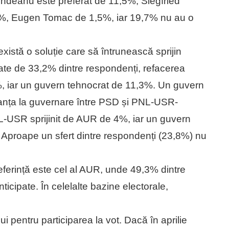
ndeanu este preferat de 11,5%, Siegfried
%, Eugen Tomac de 1,5%, iar 19,7% nu au o
nu există o soluție care să întrunească sprijin
erate de 33,2% dintre respondenți, refacerea
iar un guvern tehnocrat de 11,3%. Un guvern
anța la guvernare între PSD și PNL-USR-
USR sprijinit de AUR de 4%, iar un guvern
Aproape un sfert dintre respondenți (23,8%) nu
referință este cel al AUR, unde 49,3% dintre
ticipate. În celelalte bazine electorale,
ui pentru participarea la vot. Dacă în aprilie