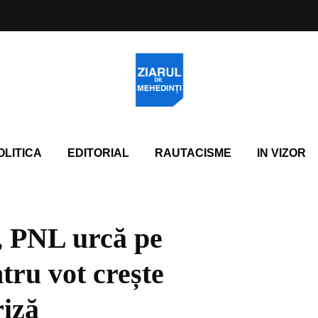
OLITICA
EDITORIAL
RAUTACISME
IN VIZOR
, PNL urcă pe
ntru vot crește
riză