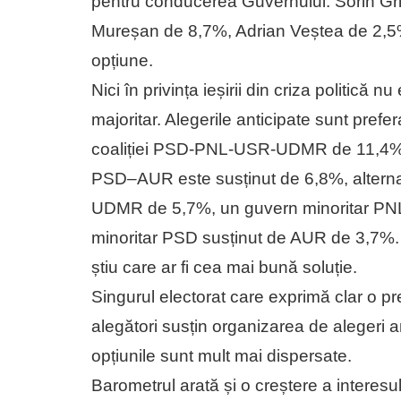
pentru conducerea Guvernului. Sorin Gri
Mureșan de 8,7%, Adrian Veștea de 2,5
opțiune.
Nici în privința ieșirii din criza politică 
majoritar. Alegerile anticipate sunt pref
coaliției PSD-PNL-USR-UDMR de 11,4%, 
PSD–AUR este susținut de 6,8%, altern
UDMR de 5,7%, un guvern minoritar PNL-
minoritar PSD susținut de AUR de 3,7%. 
știu care ar fi cea mai bună soluție.
Singurul electorat care exprimă clar o p
alegători susțin organizarea de alegeri an
opțiunile sunt mult mai dispersate.
Barometrul arată și o creștere a interesul