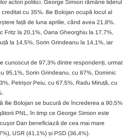
lor actori politici. George Simion rămâne liderul
d creditat cu 35%. Ilie Bolojan ocupă locul al
ștere față de luna aprilie, când avea 21,8%.
c Fritz la 20,1%, Oana Gheorghiu la 17,7%,
ță la 14,5%, Sorin Grindeanu la 14,1%, iar
este cunoscut de 97,3% dintre respondenți, urmat
 cu 95,1%, Sorin Grindeanu, cu 87%, Dominic
3%, Petrișor Peiu, cu 67,5%, Radu Miruță, cu
%.
 că Ilie Bolojan se bucură de încrederea a 90,5%
egătorii PNL, în timp ce George Simion este
Nicușor Dan beneficiază de cea mai mare
4,7%), USR (41,1%) și PSD (36,4%).