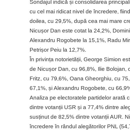
Sondajul indică și consolidarea principali
cu cel mai ridicat nivel de încredere, fiin
doilea, cu 29,5%, după cea mai mare cre
Nicușor Dan este cotat la 24,2%, Domini
Alexandru Rogobete la 15,1%, Radu Miru
Petrișor Peiu la 12,7%.
În privința notorietății, George Simion 
de Nicușor Dan, cu 96,8%, Ilie Bolojan,
Fritz, cu 79,6%, Oana Gheorghiu, cu 75,
67,1%, și Alexandru Rogobete, cu 66,9
Analiza pe electoratele partidelor arată
dintre votanții USR și a 77,4% dintre al
susținut de 82,5% dintre votanții AUR. 
încredere în rândul alegătorilor PNL (5