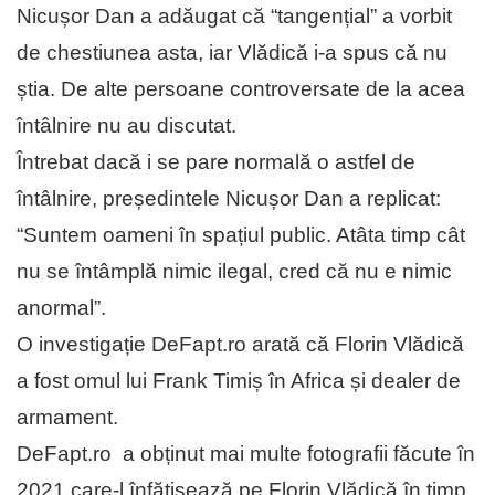
Nicușor Dan a adăugat că “tangențial” a vorbit
de chestiunea asta, iar Vlădică i-a spus că nu
știa. De alte persoane controversate de la acea
întâlnire nu au discutat.
Întrebat dacă i se pare normală o astfel de
întâlnire, președintele Nicușor Dan a replicat:
“Suntem oameni în spațiul public. Atâta timp cât
nu se întâmplă nimic ilegal, cred că nu e nimic
anormal”.
O investigație DeFapt.ro arată că Florin Vlădică
a fost omul lui Frank Timiș în Africa și dealer de
armament.
DeFapt.ro a obținut mai multe fotografii făcute în
2021 care-l înfățișează pe Florin Vlădică în timp