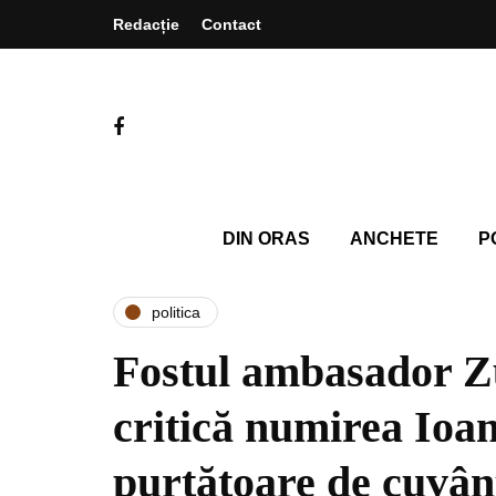
Redacție
Contact
DIN ORAS
ANCHETE
P
politica
Fostul ambasador 
critică numirea Ioan
purtătoare de cuvân