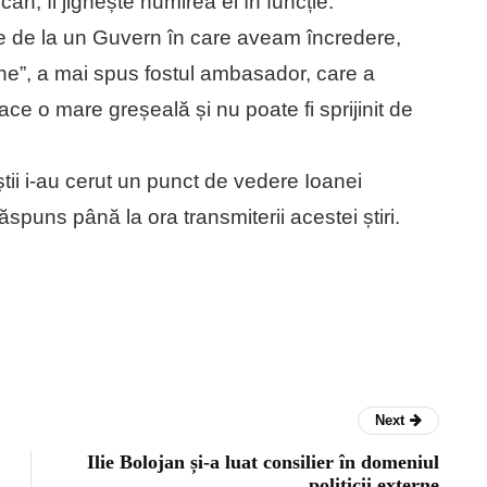
n, îl jignește numirea ei în funcție.
ne de la un Guvern în care aveam încredere,
ne”, a mai spus fostul ambasador, care a
ce o mare greșeală și nu poate fi sprijinit de
tii i-au cerut un punct de vedere Ioanei
ăspuns până la ora transmiterii acestei știri.
Next
Ilie Bolojan și-a luat consilier în domeniul
politicii externe