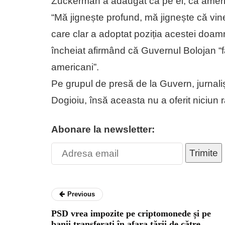
Zuckerman a adăugat că pe el, ca america
“Mă jignește profund, mă jignește că vi
care clar a adoptat poziția acestei doam
încheiat afirmând că Guvernul Bolojan “fa
americani”.
Pe grupul de presă de la Guvern, jurnaliș
Dogioiu, însă aceasta nu a oferit niciun r
Abonare la newsletter:
Trimite
Previous
PSD vrea impozite pe criptomonede și pe
banii transferați în afara țării de către