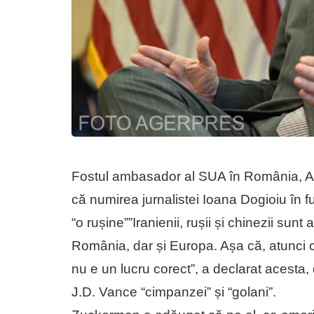
Fostul ambasador al SUA în România, A
că numirea jurnalistei Ioana Dogioiu în f
“o rușine””Iranienii, rușii și chinezii sun
România, dar și Europa. Așa că, atunci 
nu e un lucru corect”, a declarat acesta
J.D. Vance “cimpanzei” și “golani”.