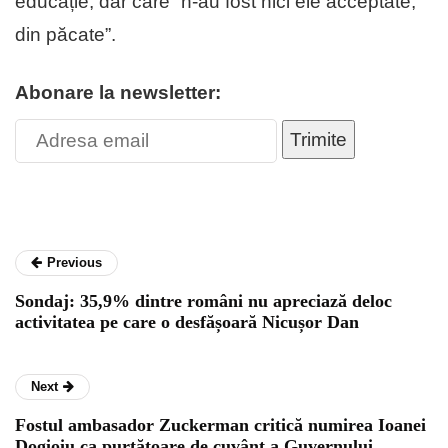
educație, dar care “n-au fost nici ele acceptate,
din păcate”.
Abonare la newsletter:
Trimite
Previous
Sondaj: 35,9% dintre români nu apreciază deloc
activitatea pe care o desfășoară Nicușor Dan
Next
Fostul ambasador Zuckerman critică numirea Ioanei
Dogioiu ca purtătoare de cuvânt a Guvernului