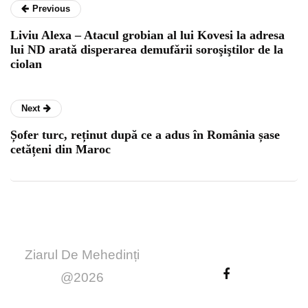
Previous
Liviu Alexa – Atacul grobian al lui Kovesi la adresa
lui ND aratǎ disperarea demufǎrii soroşiştilor de la
ciolan
Next
Șofer turc, reținut după ce a adus în România șase
cetățeni din Maroc
Ziarul De Mehedinți
@2026