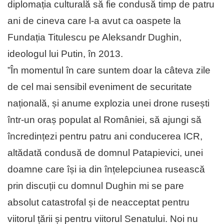
diplomația culturală să fie condusă timp de patru
ani de cineva care l-a avut ca oaspete la
Fundația Titulescu pe Aleksandr Dughin,
ideologul lui Putin, în 2013.
”În momentul în care suntem doar la câteva zile
de cel mai sensibil eveniment de securitate
națională, și anume explozia unei drone rusești
într-un oraș populat al României, să ajungi să
încredințezi pentru patru ani conducerea ICR,
altădată condusă de domnul Patapievici, unei
doamne care își ia din înțelepciunea rusească
prin discuții cu domnul Dughin mi se pare
absolut catastrofal și de neacceptat pentru
viitorul țării și pentru viitorul Senatului. Noi nu