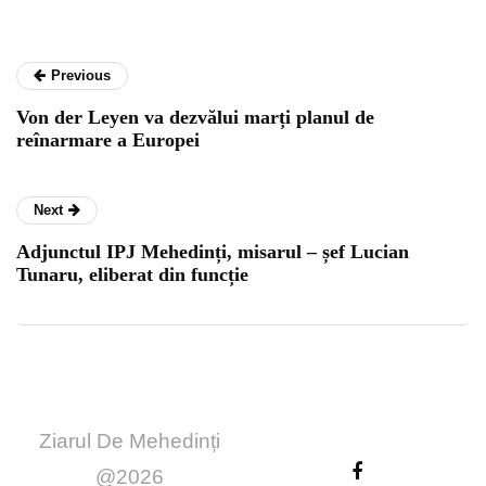
Previous
Von der Leyen va dezvălui marți planul de
reînarmare a Europei
Next
Adjunctul IPJ Mehedinți, misarul – șef Lucian
Tunaru, eliberat din funcție
Ziarul De Mehedinți
@2026