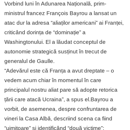
Vorbind luni în Adunarea Națională, prim-
ministrul francez François Bayrou a lansat un
atac dur la adresa “aliaților americani” ai Franței,
criticând dorința de “dominație” a
Washingtonului. El a lăudat conceptul de
autonomie strategică susținut în trecut de
generalul de Gaulle.
“Adevărul este că Franța a avut dreptate – o
vedem acum chiar în momentul în care
principalul nostru aliat pare să adopte retorica
țării care atacă Ucraina”, a spus el.Bayrou a
vorbit, de asemenea, despre confruntarea de
vineri la Casa Albă, descriind scena ca fiind
“uimitoare” și identificând “două victime”: